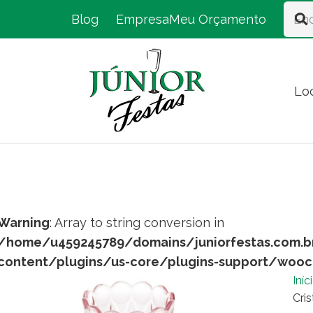
Blog
Empresa
Meu Orçamento
Lo
Warning
: Array to string conversion in
/home/u459245789/domains/juniorfestas.com.b
content/plugins/us-core/plugins-support/woo
Iníc
Cris