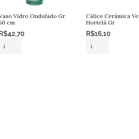
Vaso Vidro Ondulado Gr
Cálice Cerâmica Ve
50 cm
Hortelã Gr
R$
42,70
R$
16,10
Vaso
Cálice
Vidro
Cerâmica
Ondulado
Verde
Adicionar ao
Adicionar ao
Gr
Hortelã
carrinho
carrinho
50
Gr
cm
quantidade
quantidade