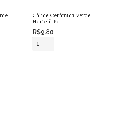
rde
Cálice Cerâmica Verde
Hortelã Pq
R$
9,80
Cálice
Cerâmica
Verde
Adicionar ao
Hortelã
carrinho
Pq
quantidade