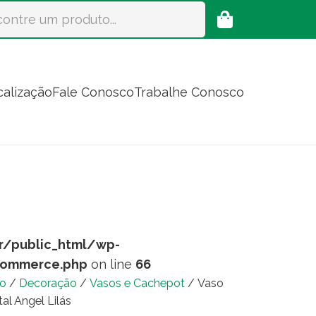
calização
Fale Conosco
Trabalhe Conosco
r/public_html/wp-
commerce.php
on line
66
io
/
Decoração
/
Vasos e Cachepot
/ Vaso
tal Angel Lilás