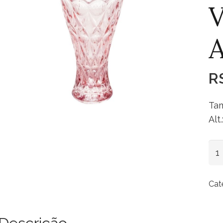
V
A
R
Tam
Alt
Va
Cri
Ang
Cat
Lil
qua
Descrição