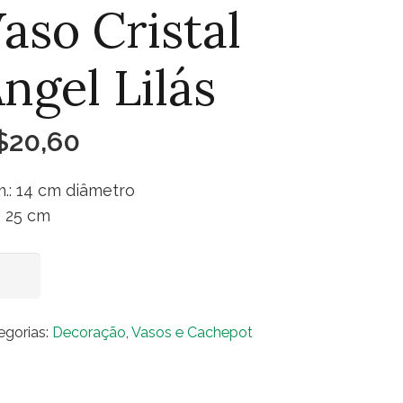
aso Cristal
ngel Lilás
$
20,60
.: 14 cm diâmetro
.: 25 cm
so
Adicionar ao carrinho
stal
el
egorias:
Decoração
,
Vasos e Cachepot
ás
ntidade